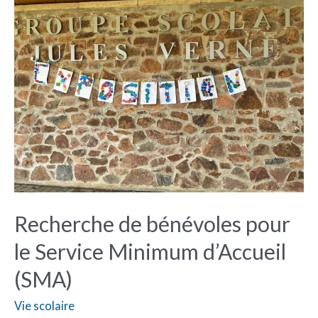
de
bénévoles
pour
le
Service
Minimum
d’Accueil
(SMA)
Recherche de bénévoles pour
le Service Minimum d’Accueil
(SMA)
Vie scolaire